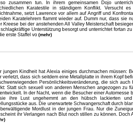
so zusammen tun. In ihrem gemeinsamen Dojo unterricht
schiedlichen Karatestile in ständigem Konflikt. Versucht 
chtnahme, setzt Lawrence vor allem auf Angriff und Konfronta
eiden Karatelehrern flammt wieder auf. Dumm nur, dass sie n
 Kreese bei der anstehenden All Valley Meisterschaft besiege
 schlagkräftige Unterstützung besorgt und unterrichtet fortan zu
ie erste Staffel vo
(mehr)
er jungen Kindheit hat Alexia einiges durchmachen müssen: B
 verletzt, dass sich seitdem eine Metallplatte in ihrem Kopf bef
 schwerwiegenden Persönlichkeitsveränderung, die sich auch
kt: Statt sich sexuell von anderen Menschen angezogen zu füh
entwickelt. In der Nacht, wenn die Besucher einer Automesse 
 sie ihre Lust ungehemmt an den hübsch lackierten und
llungsstücke aus. Die unerwartete Schwangerschaft durch blan
berwältigende Mordlust in der jungen Frau. Nur die Zuneigu
scheint ihr Verlangen nach Blut noch stillen zu können. Doch Al
hr)