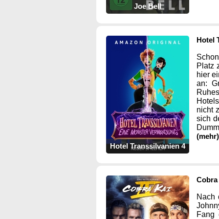
Joe Bell
Hotel 
Schon 
Platz 
hier e
an: G
Ruhes
Hotels
nicht
sich d
Dumm n
(mehr)
Hotel Transsilvanien 4
Cobra 
Nach 
Johnn
Fang 