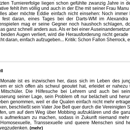
tzten Turniererfolge liegen schon gefühlte zwanzig Jahre in d
ative fehlt ihm völlig und auch in der Ehe mit seiner Frau Manu 
lles aber möchte Eddie einfach nicht einsehen: Noch immer h
t fest daran, eines Tages bei der Darts-WM im Alexandra
enspielen mag er seine Gegner noch haushoch schlagen, doc
das ganz schnell anders aus. Als er bei einer Auseinandersetzun
 beiden Augen verliert, wird die Herausforderung nicht gerade
cht daran, einfach aufzugeben... Kritik: Schon Fallon Sherrock, 
ll
Monate ist es inzwischen her, dass sich im Leben des jung
em er sich offen als schwul geoutet hat, erleidet er nahezu
 Mitschüler. Die Hilfesuche bei Lehrern und auch bei sein
serung seiner Lage, sein Problem oft nur belächelt und herun
ben genommen, weil er die Qualen einfach nicht mehr ertragen
ken, beschließt sein Vater Joe Bell quer durch die Vereinigten
ufen, um auf dem Weg über Mobbing aufzuklären und die ganz
s aufmerksam zu machen, sodass in Zukunft niemand mehr de
k: Homosexuelle, Transsexuelle und queere Menschen sind he
wegzudenken.
(mehr)