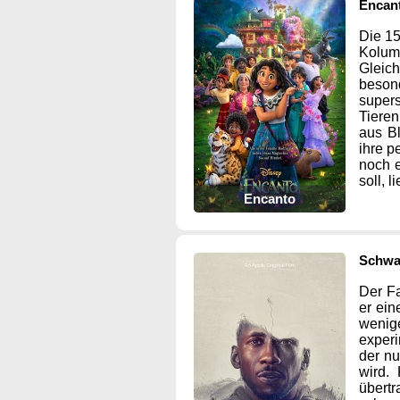
Encan
Die 15
Kolumb
Gleic
beson
supers
Tiere
aus Bl
ihre p
noch e
soll, l
Encanto
Schwa
Der Fa
er ein
wenig
experi
der nu
wird.
übertr