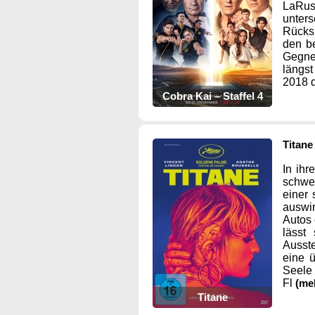
LaRus
unter
Rücksi
den b
Gegner
längst
2018 d
Cobra Kai – Staffel 4
Titane
In ihr
schwer
einer
auswir
Autos 
lässt
Ausste
eine ü
Seele 
Fl
(me
Titane