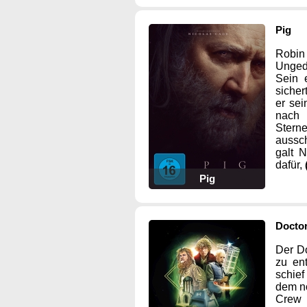
Pig
Robin 
Ungedu
Sein 
sicher
er sei
nach 
Stern
aussch
galt 
dafür,
Pig
Docto
Der Do
zu en
schief
dem n
Crew 