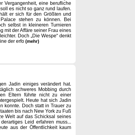
er Vergangenheit, eine berufliche
soll es nicht so ganz rund laufen.
ält er sich für den Größten und
 Palace stehen zu können. Bei
h selbst in kleineren Turnieren
g mit der Affäre seiner Frau eines
 leichter. Doch „Die Wespe“ denkt
eine der erfo
(mehr)
en Jadin einiges verändert hat.
 täglich schweres Mobbing durch
en Eltern führte nicht zu einer
tergespielt. Heute hat sich Jadin
 konnte. Doch statt in Trauer zu
 Staaten bis nach New York zu Fuß
e Welt auf das Schicksal seines
rartiges Leid erfahren muss...
ute aus der Öffentlichkeit kaum