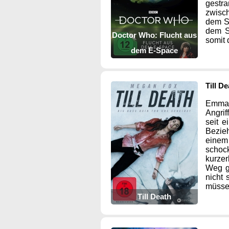
gestra
zwisc
dem Sc
dem S
Doctor Who: Flucht aus
somit 
dem E-Space
Till D
Emma 
Angrif
seit e
Bezieh
einem
schock
kurzer
Weg g
nicht
müssen
Till Death