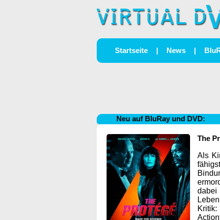
Startseite
|
News
|
Blu
Neu auf BluRay und DVD:
The P
Als Ki
fähig
Bindu
ermord
dabei 
Leben
Kriti
Action