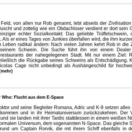
Feld, von allen nur Rob genannt, lebt abseits der Zivilisati
scht und zottelig wie ein Obdachloser verdient er dort sein 
einziger echter Sozialkontakt: Das geliebte Trüffelschwein,
t. Als er eines Tages von Junkies überfallen wird, die ihm kur
n Leben radikal ändern: Nach vielen Jahren kehrt Rob in die Z
seinem Schwein. Die Suche führt ihn von einem Dealer 
erestaurants der nahegelegenen Stadt. Mit nur einem Ziel: 
ließlich die Rückgabe seines Schweins als Entschädigung. K
Nicolas Cage nicht unbedingt als Aushängeschild für hochwe
(mehr)
r Who: Flucht aus dem E-Space
ktor und seine Begleiter Romana, Adric und K-9 setzen alle
tkommen und in ihr Heimatuniversum zurückzukehren. Der Ve
 und sie landen mit ihrer Tardis stattdessen in einem weißen
ormalen Universum, dem sogenannten N-Space. Das gleiche Sch
rund um Captain Rorvik, die mit ihrem Schiff ebenfalls in