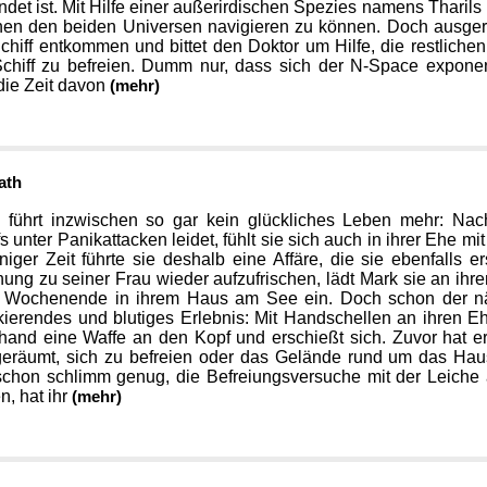
ndet ist. Mit Hilfe einer außerirdischen Spezies namens Tharils 
hen den beiden Universen navigieren zu können. Doch ausgere
hiff entkommen und bittet den Doktor um Hilfe, die restlich
chiff zu befreien. Dumm nur, dass sich der N-Space exponent
die Zeit davon
(mehr)
eath
führt inzwischen so gar kein glückliches Leben mehr: Nac
fs unter Panikattacken leidet, fühlt sie sich auch in ihrer Ehe
iniger Zeit führte sie deshalb eine Affäre, die sie ebenfalls
ung zu seiner Frau wieder aufzufrischen, lädt Mark sie an i
 Wochenende in ihrem Haus am See ein. Doch schon der nä
ierendes und blutiges Erlebnis: Mit Handschellen an ihren Eh
hand eine Waffe an den Kopf und erschießt sich. Zuvor hat e
eräumt, sich zu befreien oder das Gelände rund um das Hau
 schon schlimm genug, die Befreiungsversuche mit der Leic
, hat ihr
(mehr)