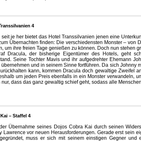
Transsilvanien 4
seit je her bietet das Hotel Transsilvanien jenen eine Unterkun
zum Übernachten finden: Die verschiedensten Monster – von D
in, um ihre freien Tage genießen zu können. Doch nun stehen 
raf Dracula, der bisherige Eigentümer des Hotels, geht sc
tand. Seine Tochter Mavis und ihr aufgedrehter Ehemann Joh
 übernehmen und in seinem Sinne fortführen. Da sich Johnny mi
 zurückhalten kann, kommen Dracula doch gewaltige Zweifel a
eshalb um jeden Preis ebenfalls in ein Monster verwandeln, u
ur, dass das ganz gewaltig schief geht, sodass alle Menschen
Kai – Staffel 4
der Übernahme seines Dojos Cobra Kai durch seinen Widers
y Lawrence vor neuen Herausforderungen. Gerade erst sein 
gegründet, muss er sich mit seinem einstigen Gegner und 