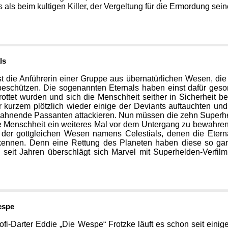
 als beim kultigen Killer, der Vergeltung für die Ermordung s
ls
st die Anführerin einer Gruppe aus übernatürlichen Wesen, di
eschützen. Die sogenannten Eternals haben einst dafür gesor
ottet wurden und sich die Menschheit seither in Sicherheit bef
r kurzem plötzlich wieder einige der Deviants auftauchten 
 ahnende Passanten attackieren. Nun müssen die zehn Superhel
e Menschheit ein weiteres Mal vor dem Untergang zu bewahren
 der gottgleichen Wesen namens Celestials, denen die Eterna
kennen. Denn eine Rettung des Planeten haben diese so ganz 
 seit Jahren überschlägt sich Marvel mit Superhelden-Verfil
espe
ofi-Darter Eddie „Die Wespe“ Frotzke läuft es schon seit einige