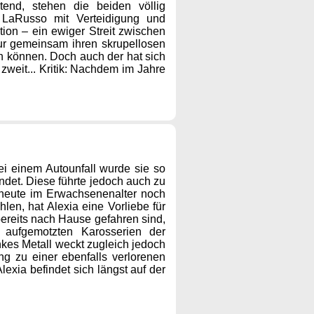
end, stehen die beiden völlig
es LaRusso mit Verteidigung und
tion – ein ewiger Streit zwischen
ur gemeinsam ihren skrupellosen
n können. Doch auch der hat sich
 zweit... Kritik: Nachdem im Jahre
ei einem Autounfall wurde sie so
indet. Diese führte jedoch auch zu
 heute im Erwachsenenalter noch
len, hat Alexia eine Vorliebe für
bereits nach Hause gefahren sind,
 aufgemotzten Karosserien der
kes Metall weckt zugleich jedoch
ng zu einer ebenfalls verlorenen
exia befindet sich längst auf der