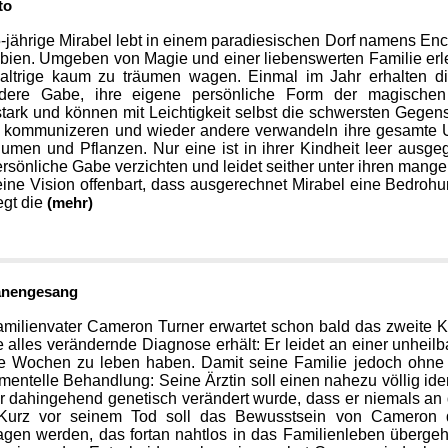
to
-jährige Mirabel lebt in einem paradiesischen Dorf namens Enc
ien. Umgeben von Magie und einer liebenswerten Familie erleb
haltrige kaum zu träumen wagen. Einmal im Jahr erhalten d
dere Gabe, ihre eigene persönliche Form der magischen
tark und können mit Leichtigkeit selbst die schwersten Gege
n kommunizeren und wieder andere verwandeln ihre gesamte 
umen und Pflanzen. Nur eine ist in ihrer Kindheit leer ausge
ersönliche Gabe verzichten und leidet seither unter ihren mang
ine Vision offenbart, dass ausgerechnet Mirabel eine Bedrohu
iegt die
(mehr)
nengesang
milienvater Cameron Turner erwartet schon bald das zweite Ki
e alles verändernde Diagnose erhält: Er leidet an einer unheil
e Wochen zu leben haben. Damit seine Familie jedoch ohne 
mentelle Behandlung: Seine Ärztin soll einen nahezu völlig ide
r dahingehend genetisch verändert wurde, dass er niemals an 
 Kurz vor seinem Tod soll das Bewusstsein von Cameron 
agen werden, das fortan nahtlos in das Familienleben überge