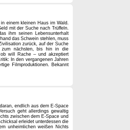
on in einem kleinen Haus im Wald.
Geld mit der Suche nach Trüffeln.
 das ihm seinen Lebensunterhalt
zerhand das Schwein stehlen, muss
ivilisation zurück, auf der Suche
zum nächsten, bis hin in die
Rob will Rache – und akzeptiert
ritik: In den vergangenen Jahren
rtige Filmproduktionen. Bekannt
s daran, endlich aus dem E-Space
rsuch geht allerdings gewaltig
 Nichts zwischen dem E-Space und
icksal erleidet unterdessen die
 dem unheimlichen weißen Nichts