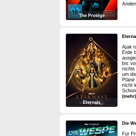
Anders
The Protégé
Eterna
Ajak i
Erde b
ausger
bis vo
nichts
um di
Pläne
nicht 
Schon
(mehr)
Eternals
Die W
Für Pr