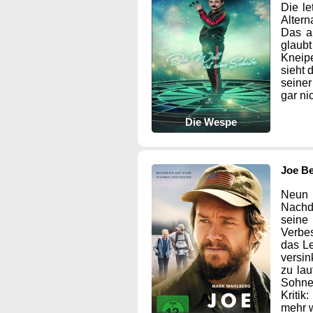
Die le
Altern
Das a
glaub
Kneip
sieht 
seiner
gar ni
Die Wespe
Joe Be
Neun 
Nachd
seine
Verbes
das Le
versin
zu la
Sohne
Kriti
mehr 