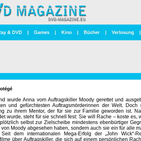
Ray & DVD
|
Games
|
Kino
|
Bücher
|
Verlosung
|
rotégé
nd wurde Anna vom Auftragskiller Moody gerettet und ausgebil
sten und gefürchtesten Auftragsmörderinnen der Welt. Doch
ng zu ihrem Mentor, der für sie zur Familie geworden ist. N
et wurde, steht für sie schnell fest: Sie will Rache – koste es
plötzlich selbst zur Zielscheibe mindestens ebenbürtiger Gegn
 von Moody abgesehen haben, sondern auch sie ein für alle m
k: Seit dem internationalen Mega-Erfolg der „John Wick“
filme über Auftragskiller, die sich auf einem persönlichen Rach