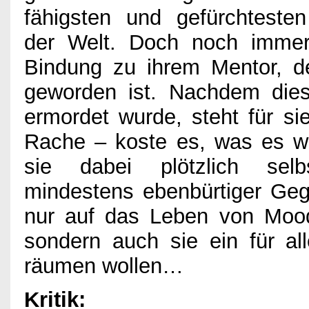
fähigsten und gefürchtesten
Games
der Welt. Doch noch immer
Bindung zu ihrem Mentor, de
Kino
geworden ist. Nachdem dies
ermordet wurde, steht für sie
Bücher
Rache – koste es, was es w
sie dabei plötzlich selb
mindestens ebenbürtiger Gegn
Verlosung
nur auf das Leben von Moo
sondern auch sie ein für 
Partner
räumen wollen…
Kritik: