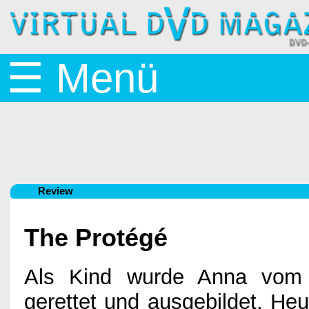
Startseite
☰ Menü
News
BluRay
Review
&
The Protégé
DVD
Als Kind wurde Anna vom A
gerettet und ausgebildet. Heut