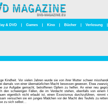
Ray & DVD
|
Games
|
Kino
|
Bücher
|
Verlosung
|
ige Kindheit. Vor vielen Jahren wurde sie von ihrer Mutter schwer misshand
 sei damals von einer übernatürlichen Macht besessen gewesen. Etwa zwanzi
ne zur Aufgabe gemacht, betroffenen Opfern zu helfen. An einer neu gegr
ch den schwierigen Fällen, die im Verdacht stehen, ebenfalls von einem
en eigentlich nicht erlaubt ist, einen Exorzismus durchzuführen, nimmt 
insam versuchen sie ein junges Mädchen vor der Macht des Teufels zu rette
ise zu sich selbst…