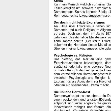
Kritik:
Kann ein Mensch wirklich von einer übe
Fällen lediglich um schwere psychiatris
Dämonen des Satans könnten Besitz über
Rom sogar echte Exorzismusseminare an
Der doch nicht letzte Exorzismus
An Filme über Exorzismus haben sich
Dämonen und auch Religion im Allgemein
zu sein. Doch seit dem im Jahre 1973
gelungen, das damalige Meisterwerk zu
zehn Jahren bereits „Der letzte Exorz
bekommt der Horrorfan dieses Mal aller
Streifen in einer Exorzismusschule geb
Psychologie vs. Religion
Das Setting, das hier an eine gewö
Exorzismusschulen beizubringen, dä
zunächst jedenfalls eine gewisse Neug
oftmals offen, ob der hier gezeigte Gla
dem vermeintlichen Horror ausgesetzt is
zwischen Psychologie und Religion ist
Exorzismus als Äquivalent zur Psychoth
Streifen ein spannendes Drama macht.
Die übliche Horror-Kost
Dummerweise ist es nur eben kein Dra
einen packenden und angsteinflößende
entpuppt sich leider sogleich die grö
Innovationen mangelt und Stamm einma
Verbiegende Körperteile, rückwärts an 