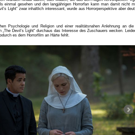
s einmal gesehen und den langjährigen Horrorfan kann man damit nicht m
vil’s Light“ zwar inhaltlich interessant, wurde aus Horrorperspektive aber deut
en Psychologie und Religion und einer realitätsnahen Anlehnung an die 
„The Devil’s Light“ durchaus das Interesse des Zuschauers wecken. Leider
durch es dem Horrorfilm an Härte fehlt.