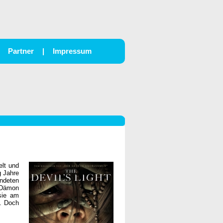
Partner
|
Impressum
elt und
g Jahre
ündeten
 Dämon
sie am
n. Doch