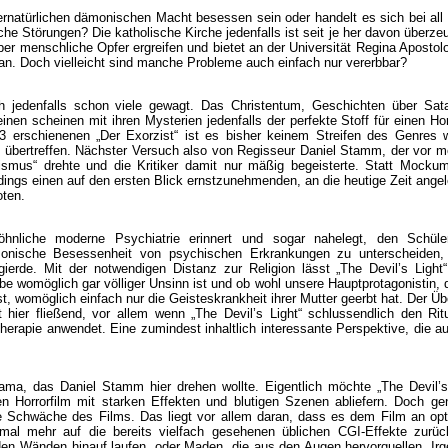
rnatürlichen dämonischen Macht besessen sein oder handelt es sich bei all
che Störungen? Die katholische Kirche jedenfalls ist seit je her davon überzeu
 menschliche Opfer ergreifen und bietet an der Universität Regina Apostol
. Doch vielleicht sind manche Probleme auch einfach nur vererbbar?
 jedenfalls schon viele gewagt. Das Christentum, Geschichten über Sat
en scheinen mit ihren Mysterien jedenfalls der perfekte Stoff für einen Hor
 erschienenen „Der Exorzist“ ist es bisher keinem Streifen des Genres w
 übertreffen. Nächster Versuch also von Regisseur Daniel Stamm, der vor m
ismus“ drehte und die Kritiker damit nur mäßig begeisterte. Statt Mocku
dings einen auf den ersten Blick ernstzunehmenden, an die heutige Zeit ange
oten.
hnliche moderne Psychiatrie erinnert und sogar nahelegt, den Schüle
monische Besessenheit von psychischen Erkrankungen zu unterscheiden,
ierde. Mit der notwendigen Distanz zur Religion lässt „The Devil’s Light
ube womöglich gar völliger Unsinn ist und ob wohl unsere Hauptprotagonistin, d
t, womöglich einfach nur die Geisteskrankheit ihrer Mutter geerbt hat. Der Ü
 hier fließend, vor allem wenn „The Devil’s Light“ schlussendlich den Ri
erapie anwendet. Eine zumindest inhaltlich interessante Perspektive, die 
ma, das Daniel Stamm hier drehen wollte. Eigentlich möchte „The Devil’s
n Horrorfilm mit starken Effekten und blutigen Szenen abliefern. Doch g
ßte Schwäche des Films. Das liegt vor allem daran, dass es dem Film an op
l mehr auf die bereits vielfach gesehenen üblichen CGI-Effekte zurückg
den Wänden hinauf laufen, oder Maden, die aus den Augen hervorquellen. Ir