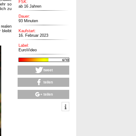
FSK:
ehr so
ab 16 Jahren
lich zu
Dauer:
93 Minuten
realen
 bleibt
Kaufstart:
16. Februar 2023
Label:
EuroVideo
tweet
teilen
teilen