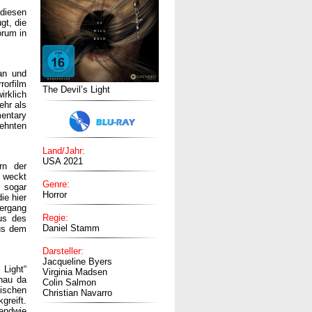
 diesen
gt, die
orum in
an und
rorfilm
The Devil’s Light
irklich
ehr als
mentary
lehnten
Land/Jahr:
USA 2021
rn der
 weckt
Genre:
“ sogar
Horror
ie hier
bergang
Regie:
tus des
Daniel Stamm
aus dem
Darsteller:
Jacqueline Byers
 Light“
Virginia Madsen
enau da
Colin Salmon
tischen
Christian Navarro
reift.
gendwie