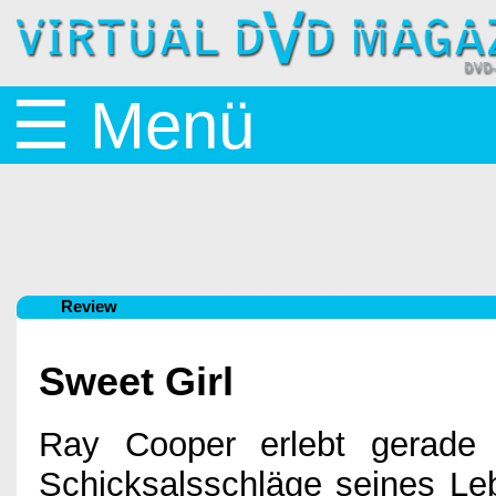
Startseite
☰ Menü
News
BluRay
Review
&
Sweet Girl
DVD
Ray Cooper erlebt gerade 
Schicksalsschläge seines Leb