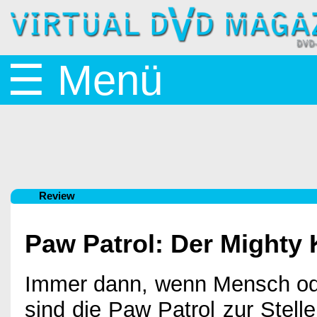
Startseite
☰ Menü
News
BluRay
Review
&
Paw Patrol: Der Mighty 
DVD
Immer dann, wenn Mensch oder
sind die Paw Patrol zur Stell