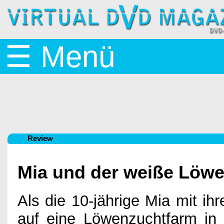
Startseite
☰ Menü
News
BluRay
Review
&
Mia und der weiße Löw
DVD
Als die 10-jährige Mia mit ih
auf eine Löwenzuchtfarm in 