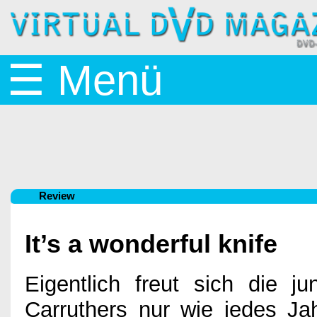
Startseite
☰ Menü
News
BluRay
Review
&
It’s a wonderful knife
DVD
Eigentlich freut sich die j
Carruthers nur wie jedes Jah