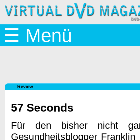
Startseite
☰ Menü
News
BluRay
Review
&
57 Seconds
DVD
Für den bisher nicht gan
Gesundheitsblogger Franklin 