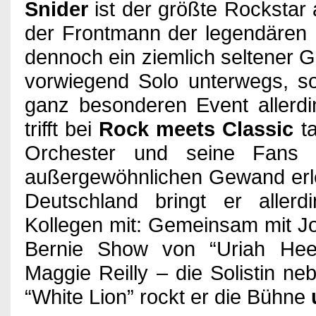
Snider
ist der größte Rockstar 
Games
der Frontmann der legendären 
dennoch ein ziemlich seltener G
vorwiegend Solo unterwegs, so
Kino
ganz besonderen Event allerd
trifft bei
Rock meets Classic
ta
Bücher
Orchester und seine Fans 
außergewöhnlichen Gewand erleb
Deutschland bringt er aller
Verlosung
Kollegen mit: Gemeinsam mit J
Bernie Show von “Uriah Hee
Partner
Maggie Reilly – die Solistin n
“White Lion” rockt er die Bühne