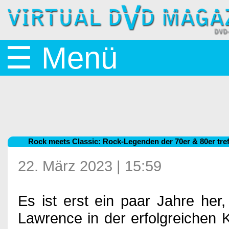
Startseite
☰ Menü
News
BluRay
Rock meets Classic: Rock-Legenden der 70er & 80er tref
&
22. März 2023 | 15:59
Es ist erst ein paar Jahre her
DVD
Lawrence in der erfolgreichen K