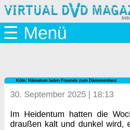
Startseite
☰ Menü
News
BluRay
Köln: Hämatom laden Freunde zum Dämonentanz
&
30. September 2025 | 18:13
Im Heidentum hatten die Wo
DVD
draußen kalt und dunkel wird,