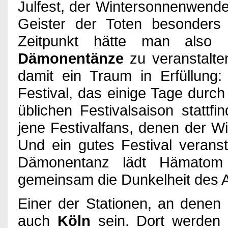
Julfest, der Wintersonnenwende
Games
Geister der Toten besonders a
Zeitpunkt hätte man also
Dämonentänze
zu veranstalte
Kino
damit ein Traum in Erfüllung:
Festival, das einige Tage durc
Bücher
üblichen Festivalsaison stattfi
jene Festivalfans, denen der Wi
Und ein gutes Festival veranst
Verlosung
Dämonentanz lädt Hämatom
gemeinsam die Dunkelheit des A
Partner
Einer der Stationen, an denen
auch
Köln
sein. Dort werden