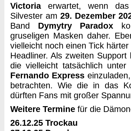
Impressum
Victoria
erwartet, wenn das
Silvester am
29. Dezember 20
Band
Dymytry Paradox
kom
gruseligen Masken daher. Eben
vielleicht noch einen Tick härter
Headliner. Als zweiten Suppor
die vielleicht tatsächlich unt
Fernando Express
einzuladen, 
betrachten. Wie die in das Ko
dürften Fans mit großer Spannu
Weitere Termine
für die Dämone
26.12.25 Trockau