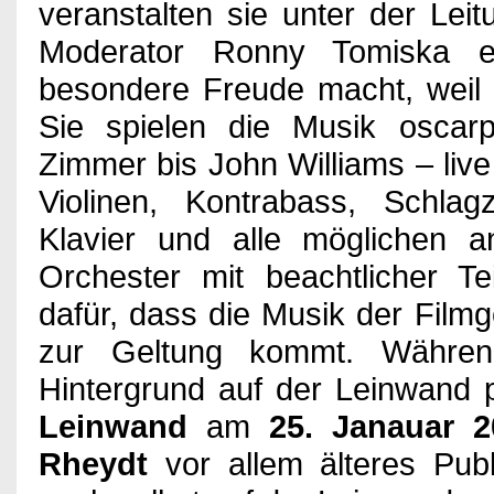
veranstalten sie unter der Lei
Games
Moderator Ronny Tomiska et
besondere Freude macht, weil e
Sie spielen die Musik oscarp
Kino
Zimmer bis John Williams – live
Violinen, Kontrabass, Schla
Bücher
Klavier und alle möglichen a
Orchester mit beachtlicher T
dafür, dass die Musik der Film
Verlosung
zur Geltung kommt. Währen
Hintergrund auf der Leinwand p
Partner
Leinwand
am
25. Janauar 2
Rheydt
vor allem älteres Pub