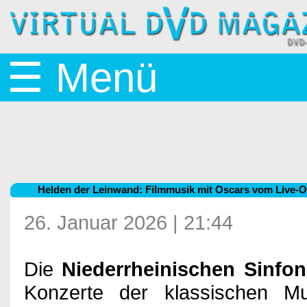
Startseite
☰ Menü
News
BluRay
Helden der Leinwand: Filmmusik mit Oscars vom Live-O
&
26. Januar 2026 | 21:44
Die
Niederrheinischen Sinfon
DVD
Konzerte der klassischen M