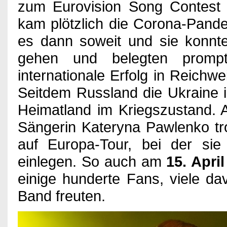
zum Eurovision Song Contest
Games
kam plötzlich die Corona-Pande
es dann soweit und sie konnte
gehen und belegten promp
Kino
internationale Erfolg in Reichw
Seitdem Russland die Ukraine im
Bücher
Heimatland im Kriegszustand. 
Sängerin Kateryna Pawlenko tro
auf Europa-Tour, bei der sie
Verlosung
einlegen. So auch am
15. Apri
einige hunderte Fans, viele d
Partner
Band freuten.