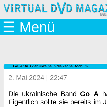
Startseite
☰ Menü
News
BluRay
Go_A: Aus der Ukraine in die Zeche Bochum
&
2. Mai 2024 | 22:47
Die ukrainische Band
Go_A
ha
DVD
Eigentlich sollte sie bereits im