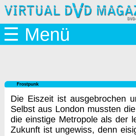
Startseite
☰ Menü
News
BluRay
Frostpunk
&
Die Eiszeit ist ausgebrochen 
Selbst aus London mussten die 
die einstige Metropole als der l
DVD
Zukunft ist ungewiss, denn eis