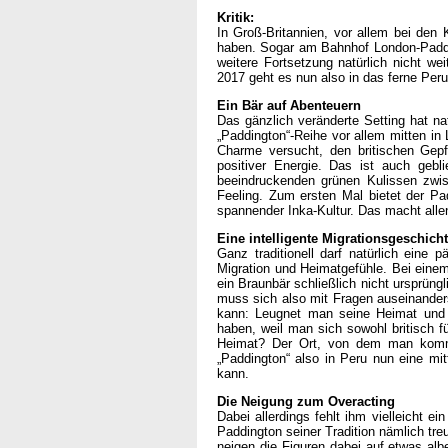
Kritik:
In Groß-Britannien, vor allem bei den 
haben. Sogar am Bahnhof London-Paddi
weitere Fortsetzung natürlich nicht w
2017 geht es nun also in das ferne Peru
Ein Bär auf Abenteuern
Das gänzlich veränderte Setting hat na
„Paddington“-Reihe vor allem mitten in 
Charme versucht, den britischen Gepfl
positiver Energie. Das ist auch geb
beeindruckenden grünen Kulissen zwi
Feeling. Zum ersten Mal bietet der Pa
spannender Inka-Kultur. Das macht all
Eine intelligente Migrationsgeschich
Ganz traditionell darf natürlich ein
Migration und Heimatgefühle. Bei eine
ein Braunbär schließlich nicht ursprüng
muss sich also mit Fragen auseinanders
kann: Leugnet man seine Heimat und 
haben, weil man sich sowohl britisch f
Heimat? Der Ort, von dem man kommt
„Paddington“ also in Peru nun eine mi
kann.
Die Neigung zum Overacting
Dabei allerdings fehlt ihm vielleicht e
Paddington seiner Tradition nämlich tr
neigen die Figuren dabei auf etwas alb