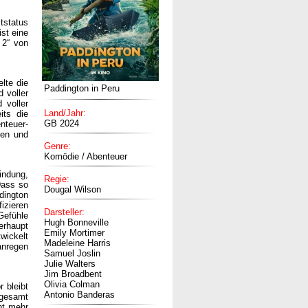
tstatus
st eine
 2“ von
lte die
Paddington in Peru
 voller
 voller
Land/Jahr:
its die
GB 2024
nteuer-
ten und
Genre:
Komödie / Abenteuer
indung,
Regie:
Dass so
Dougal Wilson
dington
izieren
Darsteller:
Gefühle
Hugh Bonneville
erhaupt
Emily Mortimer
wickelt
Madeleine Harris
anregen
Samuel Joslin
Julie Walters
Jim Broadbent
Olivia Colman
 bleibt
Antonio Banderas
sgesamt
ht mehr