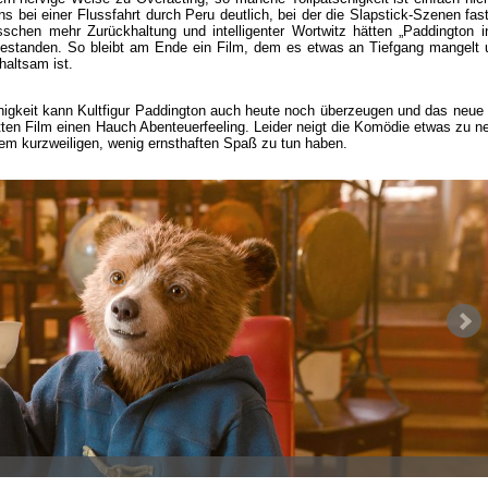
ns bei einer Flussfahrt durch Peru deutlich, bei der die Slapstick-Szenen fa
isschen mehr Zurückhaltung und intelligenter Wortwitz hätten „Paddington i
gestanden. So bleibt am Ende ein Film, dem es etwas an Tiefgang mangelt 
haltsam ist.
higkeit kann Kultfigur Paddington auch heute noch überzeugen und das neue 
tten Film einen Hauch Abenteuerfeeling. Leider neigt die Komödie etwas zu n
nem kurzweiligen, wenig ernsthaften Spaß zu tun haben.