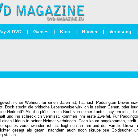
Ray & DVD
|
Games
|
Kino
|
Bücher
|
Verlosung
|
ngewöhnlicher Wohnort für einen Bären ist, hat sich Paddington Brown inz
ebt. Doch steckt die britische Lebensweise wirklich in seinen Genen, oder leu
ine Herkunft? Als ihn plötzlich ein Brief von seiner Tante Lucy erreicht, die
hält und ihn schrecklich vermisst, kommen ihm erste Zweifel. Für Paddingto
 einen Urlaub in seiner Heimat verbringen. Doch kaum angekommen, stellt e
l spurlos verschwunden ist. Es liegt nun an ihm und der Familie Brown, d
leichter gesagt als getan, nachdem auch noch skrupellose Goldsucher u
eg stellen…