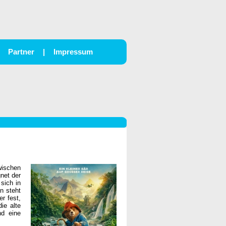
Partner
|
Impressum
wischen
gnet der
 sich in
n steht
r fest,
ie alte
nd eine