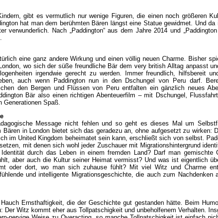
Kindern, gibt es vermutlich nur wenige Figuren, die einen noch größeren Kul
ngton hat man dem berühmten Bären längst eine Statue gewidmet. Und da i
eiter verwunderlich. Nach „Paddington“ aus dem Jahre 2014 und „Paddington
.
türlich eine ganz andere Wirkung und einen völlig neuen Charme. Bisher spie
London, wo sich der süße freundliche Bär dem very british Alltag anpasst und
ogenheiten irgendwie gerecht zu werden. Immer freundlich, hilfsbereit und
lieben, auch wenn Paddington nun in den Dschungel von Peru darf. Bere
schen den Bergen und Flüssen von Peru entfalten ein gänzlich neues Abe
ddington Bär also einen richtigen Abenteuerfilm – mit Dschungel, Flussfahr
en Generationen Spaß.
te
e pädagogische Message nicht fehlen und so geht es dieses Mal um Selbstf
m Bären in London bietet sich das geradezu an, ohne aufgesetzt zu wirken: 
lich im United Kingdom beheimatet sein kann, erschließt sich von selbst. Pad
etzen, mit denen sich wohl jeder Zuschauer mit Migrationshintergrund identif
Identität durch das Leben in einem fremden Land? Darf man gemischte 
ühlt, aber auch die Kultur seiner Heimat vermisst? Und was ist eigentlich üb
 oder dort, wo man sich zuhause fühlt? Mit viel Witz und Charme ent
tfühlende und intelligente Migrationsgeschichte, die auch zum Nachdenken 
in Hauch Ernsthaftigkeit, die der Geschichte gut gestanden hätte. Beim Humor
eu: Der Witz kommt eher aus Tollpatschigkeit und unbeholfenem Verhalten. In
ern-nervige Weise zu Overacting, so manche Tollpatschigkeit ist einfach nic