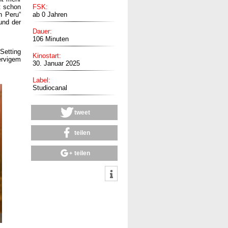
st schon
FSK:
n Peru“
ab 0 Jahren
und der
Dauer:
106 Minuten
Setting
Kinostart:
ervigem
30. Januar 2025
Label:
Studiocanal
tweet
teilen
teilen