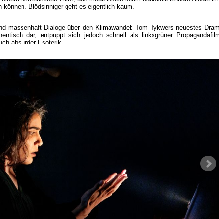
en können. Blödsinniger geht es eigentlich kaum.
 und massenhaft Dialoge über den Klimawandel: Tom Tykwers neuestes Drama
entisch dar, entpuppt sich jedoch schnell als linksgrüner Propagandafilm
ch absurder Esoterik.