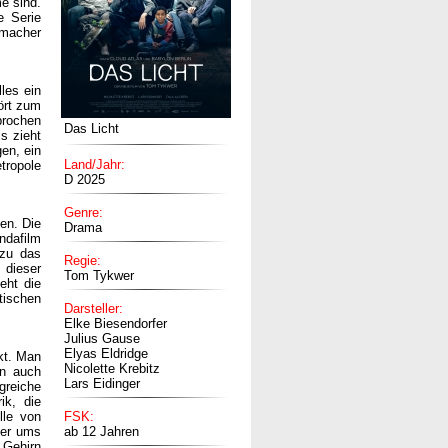
e sind.
e Serie
emacher
les ein
ört zum
prochen
Das Licht
s zieht
en, ein
Land/Jahr:
tropole
D 2025
Genre:
ten. Die
Drama
ndafilm
ezu das
Regie:
 dieser
Tom Tykwer
eht die
tischen
Darsteller:
Elke Biesendorfer
Julius Gause
Elyas Eldridge
kt. Man
Nicolette Krebitz
in auch
Lars Eidinger
greiche
ik, die
lle von
FSK:
der ums
ab 12 Jahren
 Gehirn