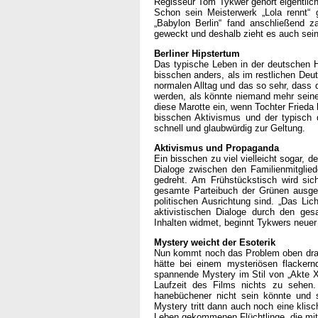
Regisseur Tom Tykwer gehört eigentlich
Schon sein Meisterwerk „Lola rennt“ 
„Babylon Berlin“ fand anschließend 
geweckt und deshalb zieht es auch sein
Berliner Hipstertum
Das typische Leben in der deutschen Ha
bisschen anders, als im restlichen De
normalen Alltag und das so sehr, dass 
werden, als könnte niemand mehr seine 
diese Marotte ein, wenn Tochter Frieda
bisschen Aktivismus und der typisch 
schnell und glaubwürdig zur Geltung.
Aktivismus und Propaganda
Ein bisschen zu viel vielleicht sogar, d
Dialoge zwischen den Familienmitglied
gedreht. Am Frühstückstisch wird si
gesamte Parteibuch der Grünen ausgela
politischen Ausrichtung sind. „Das Li
aktivistischen Dialoge durch den ge
Inhalten widmet, beginnt Tykwers neuer
Mystery weicht der Esoterik
Nun kommt noch das Problem oben drauf
hätte bei einem mysteriösen flacker
spannende Mystery im Stil von „Akte X
Laufzeit des Films nichts zu sehen.
hanebüchener nicht sein könnte und s
Mystery tritt dann auch noch eine klis
Leben gekommenen Flüchtlinge, die mit