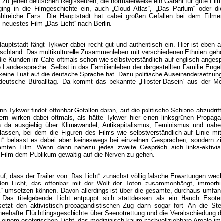
 zu jenen deutschen Regisseuren, die normalerweise ein Garant für gute Film
ging in die Filmgeschichte ein, auch „Cloud Atlas“, „Das Parfum“ oder di
zahlreiche Fans. Die Hauptstadt hat dabei großen Gefallen bei dem Film
 neuestes Film „Das Licht“ nach Berlin.
uptstadt fängt Tykwer dabei recht gut und authentisch ein. Hier ist eben al
utschland. Das multikulturelle Zusammenleben mit verschiedenen Ethnien geh
die Kunden im Cafe oftmals schon wie selbstverständlich auf englisch anges
Landessprache. Selbst in das Familienleben der dargestellten Familie Engel
 keine Lust auf die deutsche Sprache hat. Dazu politische Auseinandersetzung
deutsche Büroalltag. Da kommt das bekannte „Hipster-Dasein“ aus der Me
enn Tykwer findet offenbar Gefallen daran, auf die politische Schiene abzudrif
ern wirken dabei oftmals, als hätte Tykwer hier einen linksgrünen Propaga
ch da ausgiebig über Klimawandel, Antikapitalismus, Feminismus und nah
ssen, bei dem die Figuren des Films wie selbstverständlich auf Linie mit
cht“ belässt es dabei aber keineswegs bei einzelnen Gesprächen, sondern zi
samten Film. Wenn dann nahezu jedes zweite Gespräch sich links-aktivis
 Film dem Publikum gewaltig auf die Nerven zu gehen.
, dass der Trailer von „Das Licht“ zunächst völlig falsche Erwartungen wec
nden Licht, das offenbar mit der Welt der Toten zusammenhängt, immerh
“ umsetzen können. Davon allerdings ist über die gesamte, durchaus umfan
 Das titelgebende Licht entpuppt sich stattdessen als ein Hauch Esoter
etzt den aktivistisch-propagandistischen Zug dann sogar fort: An die Ste
cheehafte Flüchtlingsgeschichte über Seenotrettung und die Verabschiedung 
 einem esoterischen Licht, das medizinisch kaum nachvollziehbare Areale im