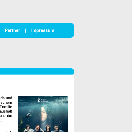
Partner
|
Impressum
eda und
tischem
Familie
aushalt
und die
n…